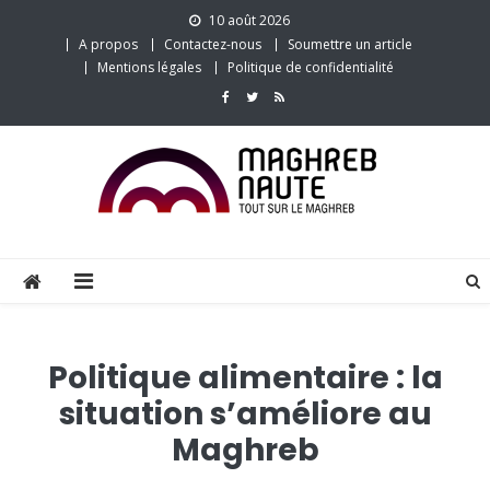
Skip
10 août 2026
to
A propos
Contactez-nous
Soumettre un article
content
Mentions légales
Politique de confidentialité
Politique alimentaire : la
situation s’améliore au
Maghreb