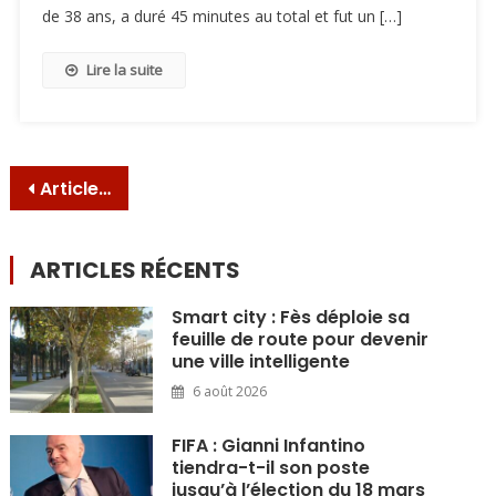
de 38 ans, a duré 45 minutes au total et fut un […]
Lire la suite
Navigation
Articles plus anciens
des
articles
ARTICLES RÉCENTS
Smart city : Fès déploie sa
feuille de route pour devenir
une ville intelligente
6 août 2026
FIFA : Gianni Infantino
tiendra-t-il son poste
jusqu’à l’élection du 18 mars