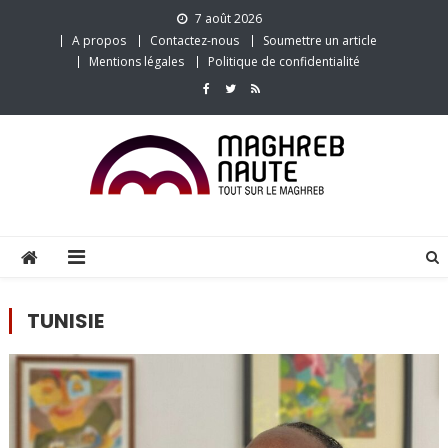
Skip
7 août 2026
to
A propos
Contactez-nous
Soumettre un article
content
Mentions légales
Politique de confidentialité
TUNISIE