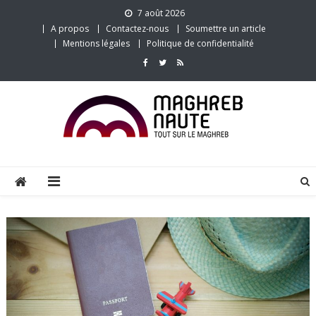
Skip
7 août 2026
to
A propos
Contactez-nous
Soumettre un article
content
Mentions légales
Politique de confidentialité