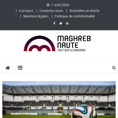
Skip
7 août 2026
to
A propos
Contactez-nous
Soumettre un article
content
Mentions légales
Politique de confidentialité