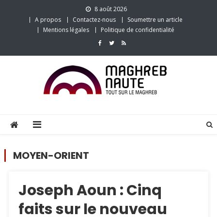
Skip
8 août 2026
to
A propos
Contactez-nous
Soumettre un article
content
Mentions légales
Politique de confidentialité
MOYEN-ORIENT
Joseph Aoun : Cinq
faits sur le nouveau