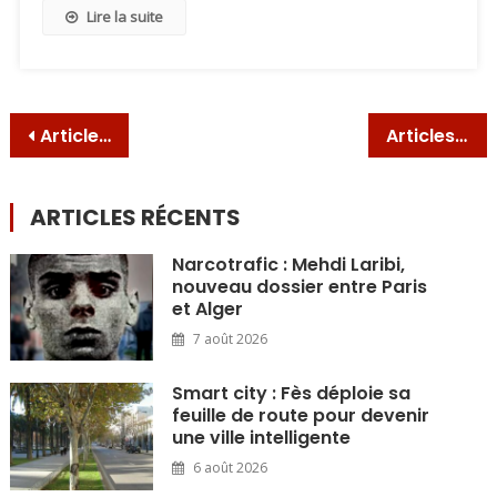
Lire la suite
Navigation
Articles plus anciens
Articles plus récents
des
articles
ARTICLES RÉCENTS
Narcotrafic : Mehdi Laribi,
nouveau dossier entre Paris
et Alger
7 août 2026
Smart city : Fès déploie sa
feuille de route pour devenir
une ville intelligente
6 août 2026