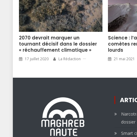
2070 devrait marquer un
Science : l
tournant décisif dans le dossier
comètes re
« réchauffement climatique »
lourds
17 juillet 2020
La Rédaction
21 mai 2021
ARTI
Narcotra
dossier 
Smart ci