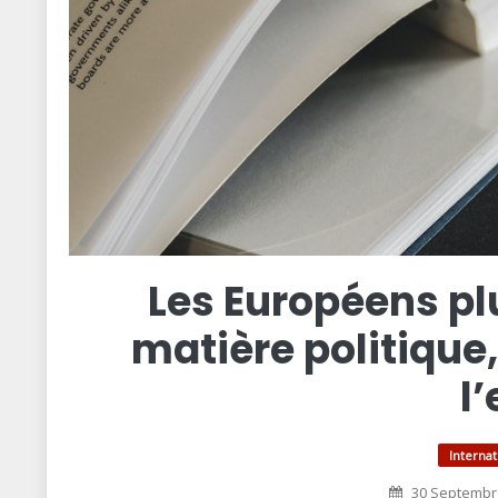
Les Européens plu
matière politique
l
Internat
30 Septembr