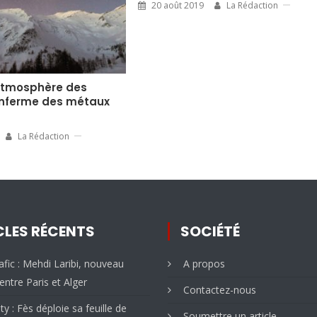
20 août 2019
La Rédaction
’atmosphère des
nferme des métaux
La Rédaction
CLES RÉCENTS
SOCIÉTÉ
fic : Mehdi Laribi, nouveau
A propos
entre Paris et Alger
Contactez-nous
ty : Fès déploie sa feuille de
Soumettre un article