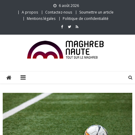
Skip
6 août 2026
to
A propos
Contactez-nous
Soumettre un article
content
Mentions légales
Politique de confidentialité