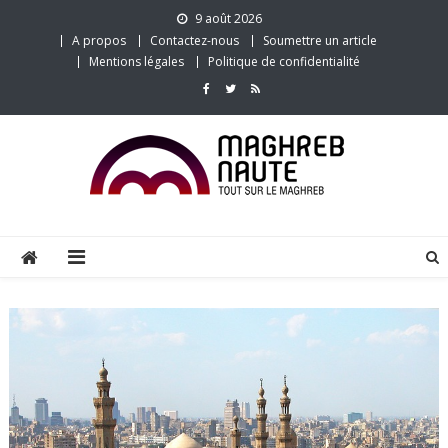
Skip
9 août 2026
to
A propos
Contactez-nous
Soumettre un article
content
Mentions légales
Politique de confidentialité