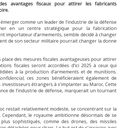
des avantages fiscaux pour attirer les fabricants
ire.
 émerger comme un leader de l’industrie de la défense
mer en un centre stratégique pour la fabrication
ent importateur d’armements, semble décidé à changer
nt de son secteur militaire pourrait changer la donne
 place des mesures fiscales avantageuses pour attirer
tions fiscales seront accordées d’ici 2025 à ceux qui
dédiées à la production d’armements et de munitions.
onfidencial
, ces zones bénéficieraient également de
es investisseurs étrangers à s’implanter au Maroc. Cette
ssance de l’industrie de défense, marquerait un tournant
aroc restait relativement modeste, se concentrant sur la
es. Cependant, le royaume ambitionne désormais de se
 plus sophistiqués, comme des drones, des missiles
èces détachées pour chars. Le but est de s’associer avec