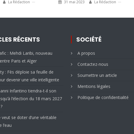
La Rédaction
31 mai 2023
La Rédaction
CLES RÉCENTS
SOCIÉTÉ
fic : Mehdi Laribi, nouveau
A propos
entre Paris et Alger
Contactez-nous
ty : Fès déploie sa feuille de
Soumettre un article
ur devenir une ville intelligente
Mentions légales
ianni Infantino tiendra-t-il son
Politique de confidentialité
squ’à l’élection du 18 mars 2027
 ?
e veut se doter d’une véritable
e l’eau