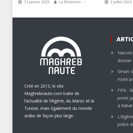
13 janvier 2025
La Rédaction
2 juillet 2024
ARTI
Narcotra
dossier 
Smart ci
route po
Créé en 2013, le site
FIFA : G
Maghrebnaute.com traite de
poste ju
l’actualité de l’Algérie, du Maroc et la
à Rabat
Tunisie, mais également du monde
arabe de façon plus large.
L’Algéri
police d