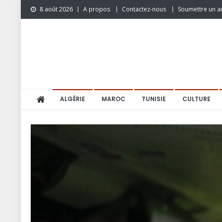
Skip
8 août 2026
A propos
Contactez-nous
Soumettre un ar
to
content
ALGÉRIE
MAROC
TUNISIE
CULTURE