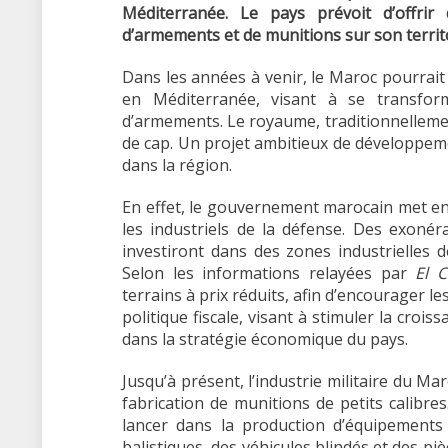
Méditerranée. Le pays prévoit d’offrir 
d’armements et de munitions sur son territo
Dans les années à venir, le Maroc pourrait
en Méditerranée, visant à se transfor
d’armements. Le royaume, traditionnellem
de cap. Un projet ambitieux de développeme
dans la région.
En effet, le gouvernement marocain met en
les industriels de la défense. Des exonéra
investiront dans des zones industrielles 
Selon les informations relayées par
El C
terrains à prix réduits, afin d’encourager l
politique fiscale, visant à stimuler la croi
dans la stratégie économique du pays.
Jusqu’à présent, l’industrie militaire du M
fabrication de munitions de petits calibr
lancer dans la production d’équipements
balistiques, des véhicules blindés et des pi