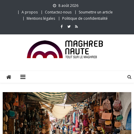
Skip
8 août 2026
to
A propos
Contactez-nous
Soumettre un article
content
Mentions légales
Politique de confidentialité