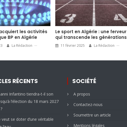
 acquiert les activités
Le sport en Algérie : une ferveur
que BP en Algérie
qui transcende les générations
23
La Rédaction
11 février 2025
La Rédaction
CLES RÉCENTS
SOCIÉTÉ
ianni Infantino tiendra-t-il son
A propos
squ’à l’élection du 18 mars 2027
Contactez-nous
 ?
Soumettre un article
e veut se doter d’une véritable
Mentions légales
e l’eau