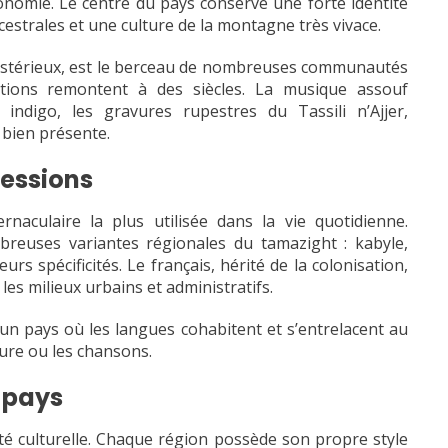
ronomie. Le centre du pays conserve une forte identité
estrales et une culture de la montagne très vivace.
 mystérieux, est le berceau de nombreuses communautés
itions remontent à des siècles. La musique assouf
indigo, les gravures rupestres du Tassili n’Ajjer,
bien présente.
ressions
ernaculaire la plus utilisée dans la vie quotidienne.
mbreuses variantes régionales du tamazight : kabyle,
urs spécificités. Le français, hérité de la colonisation,
es milieux urbains et administratifs.
ie un pays où les langues cohabitent et s’entrelacent au
ature ou les chansons.
 pays
ité culturelle. Chaque région possède son propre style