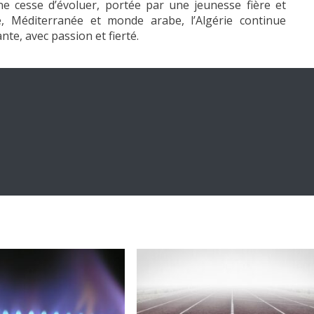
ne cesse d’évoluer, portée par une jeunesse fière et
ue, Méditerranée et monde arabe, l’Algérie continue
ante, avec passion et fierté.