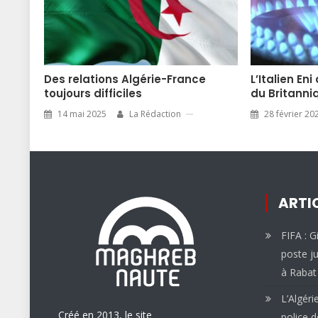
Des relations Algérie-France
L’Italien Eni
toujours difficiles
du Britanni
14 mai 2025
La Rédaction
28 février 20
ARTI
FIFA : G
poste ju
à Rabat
L’Algéri
Créé en 2013, le site
police d