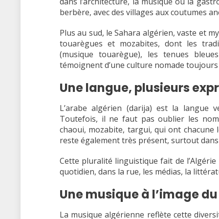
dans l’architecture, la musique ou la gast
berbère, avec des villages aux coutumes anc
Plus au sud, le Sahara algérien, vaste et
touarègues et mozabites, dont les trad
(musique touarègue), les tenues bleues 
témoignent d’une culture nomade toujours 
Une langue, plusieurs exp
L’arabe algérien (darija) est la langue v
Toutefois, il ne faut pas oublier les no
chaoui, mozabite, targui, qui ont chacune le
reste également très présent, surtout dans l
Cette pluralité linguistique fait de l’Algér
quotidien, dans la rue, les médias, la littér
Une musique à l’image du
La musique algérienne reflète cette divers