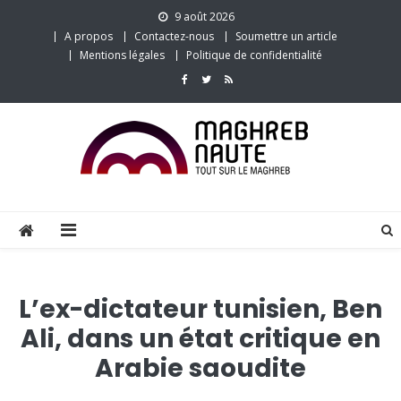
Skip
9 août 2026
to
A propos
Contactez-nous
Soumettre un article
content
Mentions légales
Politique de confidentialité
L’ex-dictateur tunisien, Ben
Ali, dans un état critique en
Arabie saoudite