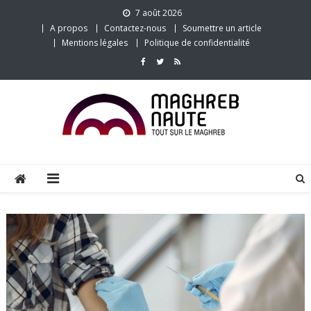
Skip
7 août 2026
to
A propos
Contactez-nous
Soumettre un article
content
Mentions légales
Politique de confidentialité