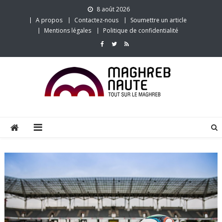
Skip
8 août 2026
to
A propos
Contactez-nous
Soumettre un article
content
Mentions légales
Politique de confidentialité