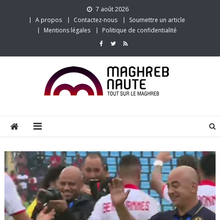
Skip
7 août 2026
to
A propos
Contactez-nous
Soumettre un article
content
Mentions légales
Politique de confidentialité