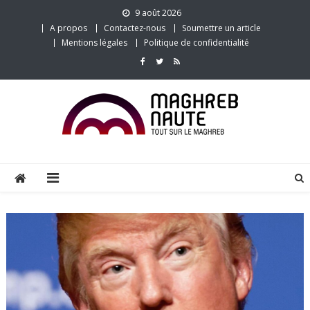
Skip
9 août 2026
to
A propos
Contactez-nous
Soumettre un article
content
Mentions légales
Politique de confidentialité