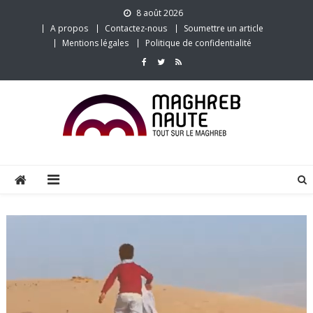
Skip
8 août 2026
to
A propos
Contactez-nous
Soumettre un article
content
Mentions légales
Politique de confidentialité