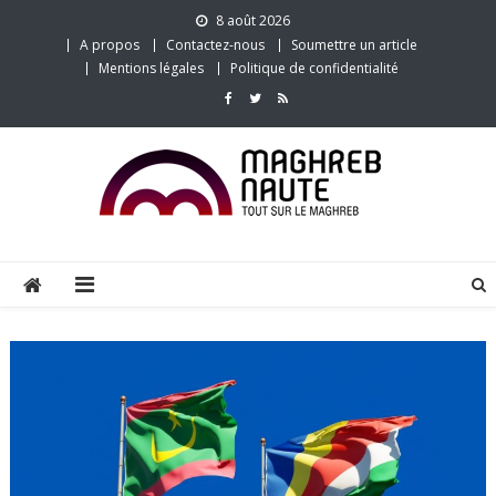
Skip
8 août 2026
to
A propos
Contactez-nous
Soumettre un article
content
Mentions légales
Politique de confidentialité